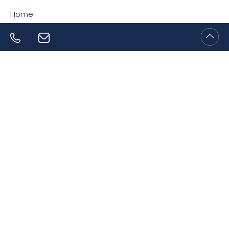
Home
Sommer in den
Dolomiten, den
schönsten
Bergen Südtirols
Spaß, Erholung und Natur pur!