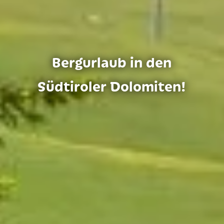
Höhentraining auf
Bergurlaub in den
Südtiroler Dolomiten!
2000m