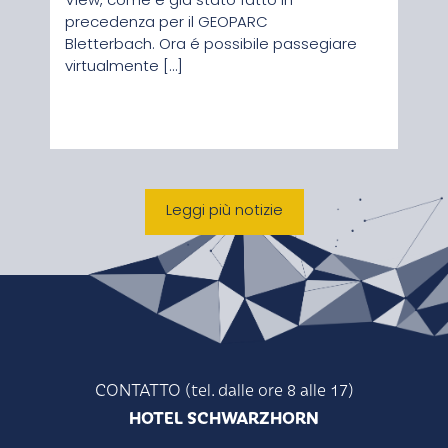
View, come é già stato fatto in
Baum
precedenza per il GEOPARC
ucci
Bletterbach. Ora é possibile passegiare
gola 
virtualmente […]
terr
[…]
Leggi più notizie
CONTATTO (tel. dalle ore 8 alle 17)
HOTEL SCHWARZHORN