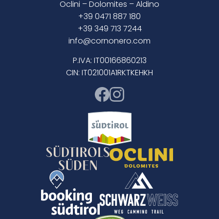
Oclini
– Dolomites –
Aldino
+39 0471 887 180
+39 349 713 7244
info@cornonero.com
P.IVA: IT00166860213
CIN: IT021001A1RKTKEHKH