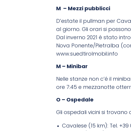
M – Mezzi pubblicci
D’estate il pullman per Caval
al giorno. Gli orari si posson
Dal inverno 2021 é stato int
Nova Ponente/Pietralba (con
www.suedtirolmobil.info
M – Minibar
Nelle stanze non c’é il minibar
ore 7:45 e mezzanotte otter
O – Ospedale
Gli ospedali vicini si trovano 
Cavalese (15 km): Tel. +39 