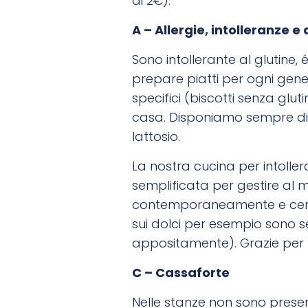
di 2€).
A – Allergie, intolleranze e 
Sono intollerante al glutin
prepare piatti per ogni gener
specifici (biscotti senza glut
casa. Disponiamo sempre di 
lattosio.
La nostra cucina per intoller
semplificata per gestire al m
contemporaneamente e cerchi
sui dolci per esempio sono 
appositamente). Grazie per 
C – Cassaforte
Nelle stanze non sono presen