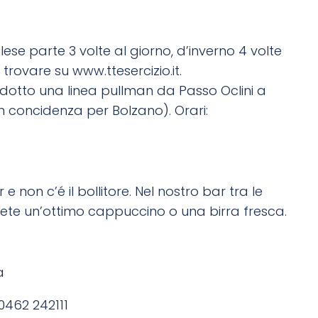
ese parte 3 volte al giorno, d’inverno 4 volte
o trovare su
www.ttesercizio.it
.
rodotto una linea pullman da Passo Oclini a
 concidenza per Bolzano). Orari:
 e non c’é il bollitore. Nel nostro bar tra le
rete un’ottimo cappuccino o una birra fresca.
a
0462 242111