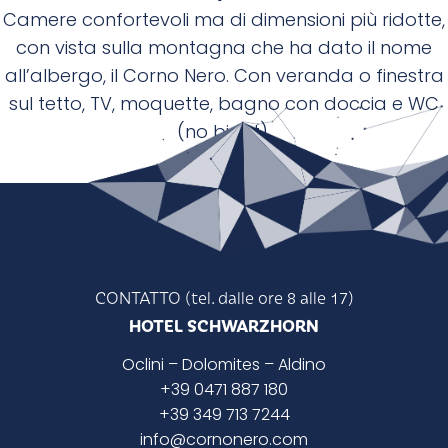
Camere confortevoli ma di dimensioni più ridotte,
con vista sulla montagna che ha dato il nome
all’albergo, il Corno Nero. Con veranda o finestra
sul tetto, TV, moquette, bagno con doccia e WC
(no bidet).
CONTATTO (tel. dalle ore 8 alle 17)
HOTEL SCHWARZHORN
Oclini
– Dolomites –
Aldino
+39 0471 887 180
+39 349 713 7244
info@cornonero.com